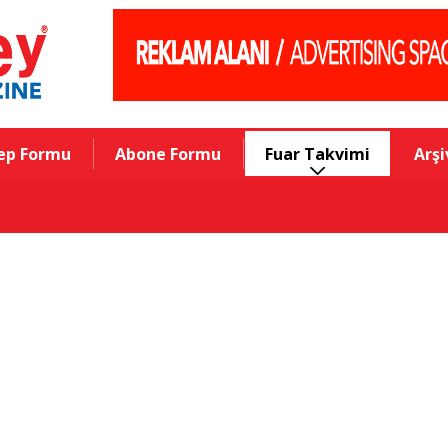
ep Formu
Abone Formu
Fuar Takvimi
Arşi