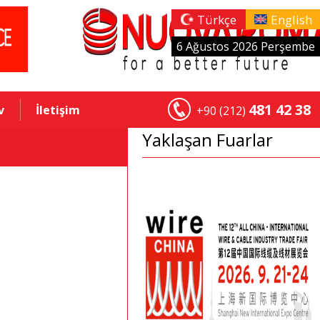
Türkçe
English
6 Ağustos 2026 Perşembe
481 42 38
v
İletişim
+90 (212)
Yaklaşan Fuarlar