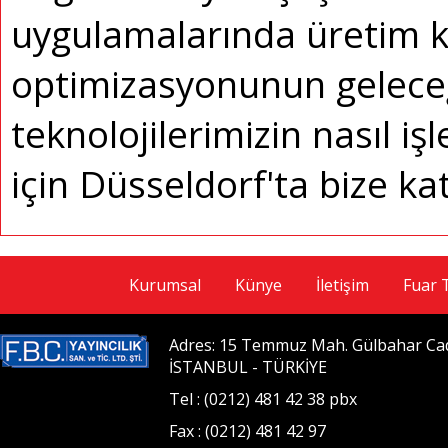
uygulamalarında üretim ka
optimizasyonunun geleceğ
teknolojilerimizin nasıl i
için Düsseldorf'ta bize kat
Kurumsal
Künye
İletişim
Fuar 
Adres: 15 Temmuz Mah. Gülbahar Cad. 
İSTANBUL - TÜRKİYE
Tel : (0212) 481 42 38 pbx
Fax : (0212) 481 42 97