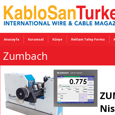
Anasayfa
Kurumsal
Künye
Reklam Talep Formu
Zumbach
ZU
Nis