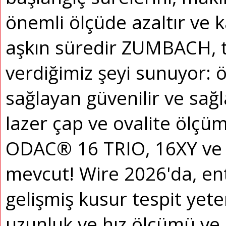
önemli ölçüde azaltır ve kar
aşkın süredir ZUMBACH, 
verdiğimiz şeyi sunuyor: ö
sağlayan güvenilir ve sağl
lazer çap ve ovalite ölçüm
ODAC® 16 TRIO, 16XY ve 1
mevcut!
Wire 2026'da, en
gelişmiş kusur tespit yete
uzunluk ve hız ölçümü ve 