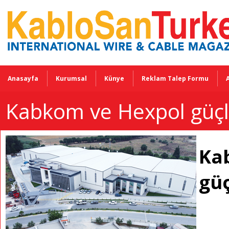
Anasayfa
Kurumsal
Künye
Reklam Talep Formu
Kabkom ve Hexpol güçler
Ka
güç