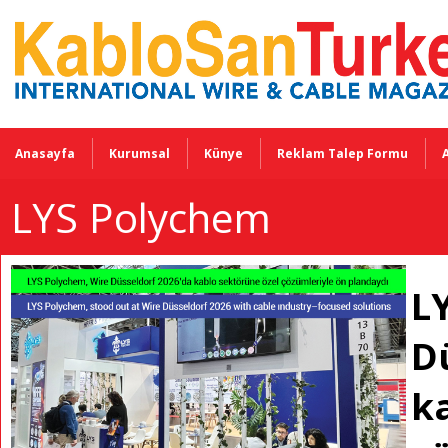
Anasayfa
Kurumsal
Künye
Reklam Talep Formu
LYS Polychem
L
D
k