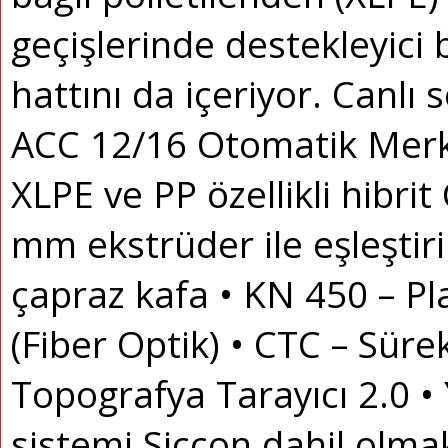
geçişlerinde destekleyici 
hattını da içeriyor.
Canlı se
ACC 12/16 Otomatik Merk
XLPE ve PP özellikli hibri
mm ekstrüder ile eşleşti
çapraz kafa • KN 450 – P
(Fiber Optik) • CTC – Sürek
Topografya Tarayıcı 2.0 •
sistemi Siccon dahil olma