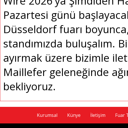
Wire 2026'ya Şimdiden Ha
Pazartesi günü başlayacak
Düsseldorf fuarı boyunca
standımızda buluşalım.
B
ayırmak üzere bizimle ilet
Maillefer geleneğinde ağı
bekliyoruz.
Kurumsal
Künye
İletişim
Fuar 