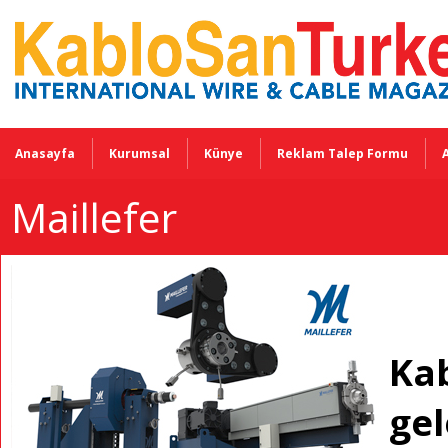
Anasayfa
Kurumsal
Künye
Reklam Talep Formu
Maillefer
Kab
gel