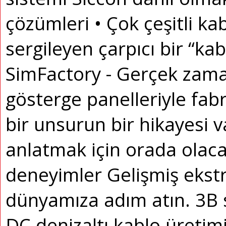
çözümleri • Çok çeşitli ka
sergileyen çarpıcı bir “ka
SimFactory - Gerçek zaman
gösterge panelleriyle fab
bir unsurun bir hikayesi 
anlatmak için orada olaca
deneyimler Gelişmiş ekstr
dünyamıza adım atın.
3B 
DC denizaltı kablo üretimi