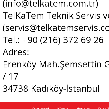
(info@telkatem.com.tr)
TelKaTem Teknik Servis ve 
(servis@telkatemservis.c
Tel.: +90 (216) 372 69 26
Adres:
Erenköy Mah.Şemsettin G
/ 17
34738 Kadıköy-İstanbul