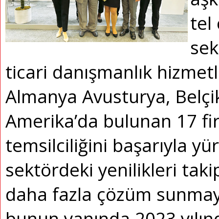
tel
sek
ticari danışmanlık hizmet
Almanya Avusturya, Belçik
Amerika’da bulunan 17 fi
temsilciliğini başarıyla y
sektördeki yenilikleri tak
daha fazla çözüm sunmay
bunun yanında 2023 yılın