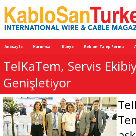
Anasayfa
Kurumsal
Künye
Reklam Talep Formu
TelKaTem, Servis Ekibiy
Genişletiyor
Tel
Tems
aşk